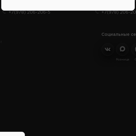
Продажа запчастей на отечественные авто
Заказ шин, диско
+7(978) 206-206-5
+7(978) 206-20
Социальные се
и
Розница