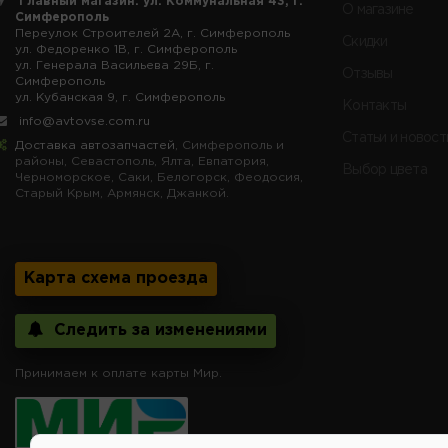
Главный магазин: ул. Коммунальная 43, г.
О магазине
Симферополь
Переулок Строителей 2А, г. Симферополь
Скидки
ул. Федоренко 1В, г. Симферополь
ул. Генерала Васильева 29Б, г.
Отзывы
Симферополь
ул. Кубанская 9, г. Симферополь
Контакты
info@avtovse.com.ru
Статьи и новост
Доставка автозапчастей
, Симферополь и
районы, Севастополь, Ялта, Евпатория,
Выбор цвета
Черноморское, Саки, Белогорск, Феодосия,
Старый Крым, Армянск, Джанкой.
Карта схема проезда
Следить за изменениями
Принимаем к оплате карты Мир.