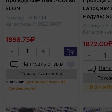
Провода свечные AUDI 80
Провода св
SLON
Lanos,Nexi
модуль) S
Артикул
:
SLN044
Каталожный
:
052998031
Артикул
:
SL
Каталожны
1898.75
1872.00
-
+
-
Написать отзыв
Напи
Показать аналоги
Показ
в наличии
(ул.Коммунальная 43,
В 2-х и 
г.Симферополь)