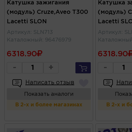
Катушка зажигания
Катушка з
(модуль) Cruze,Aveo T300
(модуль) C
Lacetti SLON
Lacetti SL
Артикул
:
SLN713
Артикул
:
SL
Каталожный
:
96476979
Каталожны
6318.90
6318.90
-
+
-
Написать отзыв
Напи
Показать аналоги
Показ
В 2-х и более магазинах
В 2-х и 