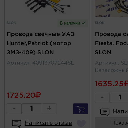
SLON
SLON
В наличии
Провода свечные УАЗ
Провода с
Hunter,Patriot (мотор
Fiesta. Foc
ЗМЗ-409) SLON
SLON
Артикул
:
40913707244SL
Артикул
:
SL
Каталожны
1635.25
1725.20
-
-
+
Напи
Написать отзыв
Показ