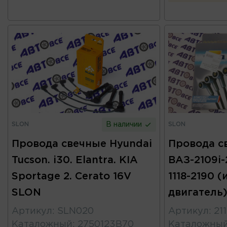
SLON
SLON
В наличии
Провода свечные Hyundai
Провода с
Tucson. i30. Elantra. KIA
ВАЗ-2109i-2
Sportage 2. Cerato 16V
1118-2190 
SLON
двигатель)
Артикул
:
SLN020
Артикул
:
21
Каталожный
:
2750123B70
Каталожны