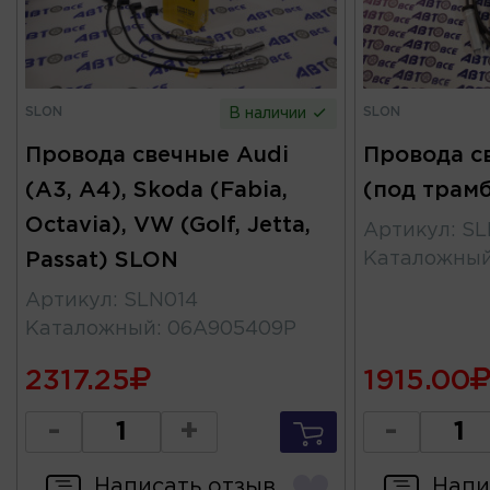
SLON
SLON
В наличии
Провода свечные Audi
Провода с
(A3, A4), Skoda (Fabia,
(под трам
Octavia), VW (Golf, Jetta,
Артикул
:
SL
Passat) SLON
Каталожны
Артикул
:
SLN014
Каталожный
:
06A905409P
2317.25
1915.00
-
+
-
Написать отзыв
Напи