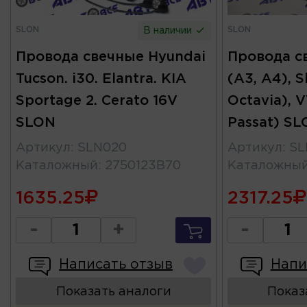
SLON
SLON
В наличии
Провода свечные Hyundai
Провода с
Tucson. i30. Elantra. KIA
(A3, A4), S
Sportage 2. Cerato 16V
Octavia), V
SLON
Passat) S
Артикул
:
SLN020
Артикул
:
SL
Каталожный
:
2750123B70
Каталожны
1635.25
2317.25
-
+
-
Написать отзыв
Напи
Показать аналоги
Показ