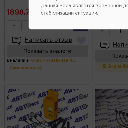
Каталожны
Данная мера является временной д
1898.75
стабилизации ситуации.
1906.88
-
+
-
Написать отзыв
Напи
Показать аналоги
Показ
в наличии
(ул.Коммунальная 43,
В 2-х и 
г.Симферополь)