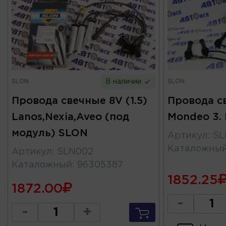
SLON
SLON
В наличии
Провода свечные 8V (1.5)
Провода с
Lanos,Nexia,Aveo (под
Mondeo 3.
модуль) SLON
Артикул
:
SL
Каталожны
Артикул
:
SLN002
Каталожный
:
96305387
1852.25
1872.00
-
-
+