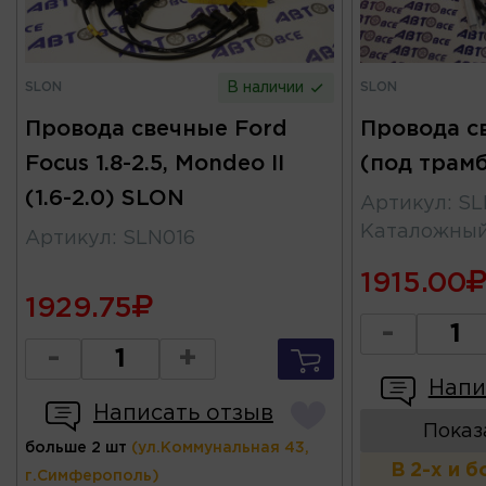
SLON
SLON
В наличии
Провода свечные Ford
Провода с
Focus 1.8-2.5, Mondeo II
(под трам
(1.6-2.0) SLON
Артикул
:
SL
Каталожны
Артикул
:
SLN016
1915.00
1929.75
-
-
+
Напи
Написать отзыв
Показ
больше 2 шт
(ул.Коммунальная 43,
В 2-х и 
г.Симферополь)