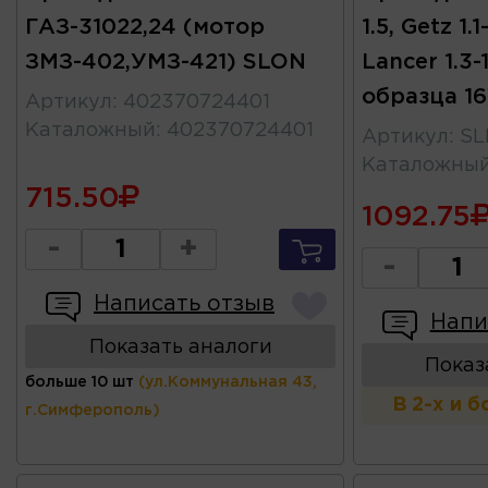
ГАЗ-31022,24 (мотор
1.5, Getz 1.1
ЗМЗ-402,УМЗ-421) SLON
Lancer 1.3-
образца 1
Артикул
:
402370724401
Каталожный
:
402370724401
Артикул
:
SL
Каталожны
715.50
1092.75
-
+
-
Написать отзыв
Напи
Показать аналоги
Показ
больше 10 шт
(ул.Коммунальная 43,
В 2-х и 
г.Симферополь)