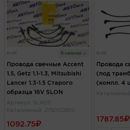
SLON
SLON
В наличии
Провода свечные Accent
Провода с
1.5, Getz 1.1-1.3, Mitsubishi
(под трам
Lancer 1.3-1.5 Старого
(компл. 4 
образца 16V SLON
Каталожны
Артикул
:
SLN011
Каталожный
:
2750122B10
1787.85
1092.75