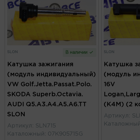
SLON
SLON
В наличии
Катушка зажигания
Катушка з
(модуль индивидуальный)
(модуль и
VW Golf.Jetta.Passat.Polo.
16V
SKODA Superb.Octavia.
Logan,Larg
AUDI Q5.A3.A4.A5.A6.TT
(K4M) (2 к
SLON
Артикул
:
SL
Каталожны
Артикул
:
SLN715
Каталожный
:
07K905715G