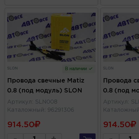
SLON
SLON
В наличии
Провода свечные Matiz
Провода с
0.8 (под модуль) SLON
0.8 (под м
Артикул
:
SLN008
Артикул
:
SL
Каталожный
:
96291306
Каталожны
914.50
914.50