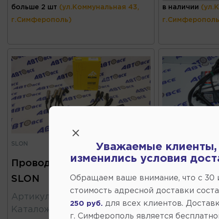
больше 2 шт
(ул.Коммунальная 43,
в наличии
(ул.
г.Симферополь)
г.Симферополь
SLON
SLON
В наличии
Уважаемые клиенты,
изменились условия дост
Провода свечные AUDI 80
Провода св
SLON
Kia Rio (до
Обращаем ваше внимание, что c 30
стоимость адресной доставки сост
SLON
Артикул
:
SLN044
для всех клиентов. Доставк
250 руб.
Каталожный
:
052998031
Артикул
:
SL
г. Симферополь является бесплатно