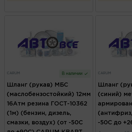
CARUM
CARUM
В наличии
Шланг (рукав) МБС
Шланг (ру
(маслобензостойкий) 12мм
(синий) ме
16Атм резина ГОСТ-10362
армирован
(1м) (бензин, дизель,
(антифриз,
смазки, воздух) (от -50С
-50С до +