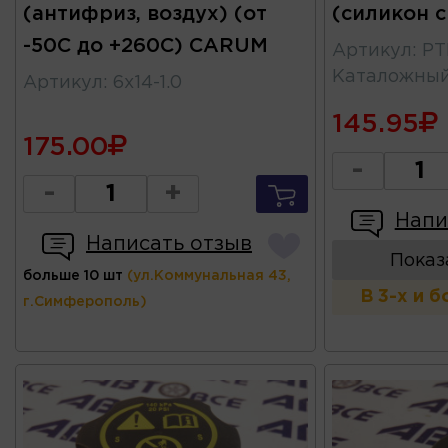
(антифриз, воздух) (от
(силикон 
-50С до +260С) CARUM
Артикул
:
PT
Каталожны
Артикул
:
6x14-1.0
145.95
175.00
-
-
+
Напи
Написать отзыв
Показ
больше 10 шт
(ул.Коммунальная 43,
В 3-х и 
г.Симферополь)