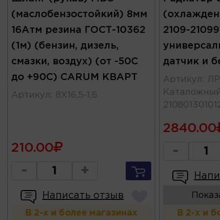
(маслобензостойкий) 8мм
(охлажден
16Атм резина ГОСТ-10362
2109-21099-
(1м) (бензин, дизель,
универсал
смазки, воздух) (от -50С
датчик и б
до +90С) CARUM КВАРТ
Артикул
:
ЛР
Каталожны
Артикул
:
8X16,5-1,6
21080130101
2840.00
210.00
-
-
+
Напи
Написать отзыв
Показ
В 2-х и более магазинах
В 2-х и 