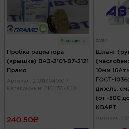
CARUM
В наличии
Пробка радиатора
Шланг (ру
(крышка) ВАЗ-2101-07-2121
(маслобен
Прамо
10мм 16Ат
ГОСТ-10362
Артикул
:
21011304010P
Каталожный
:
21011304010
дизель, см
(от -50С 
КВАРТ
Артикул
:
10X
240.50