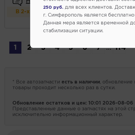
Написать отзыв
для всех клиентов. Доставк
250 руб.
В 2-х и более магазинах
г. Симферополь является бесплатно
Данная мера является временной д
стабилизации ситуации.
1
2
3
4
5
6
7
...
114
* Все автозапчасти
есть в наличии
, обновление 
товары проходит несколько раз в сутки.
Обновление остатков и цен:
10:01 2026-08-06
Представленные данные о запчастях на этой ст
исключительно информационный характер.