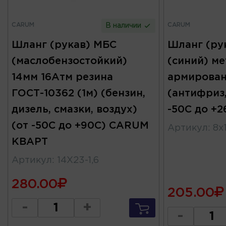
CARUM
CARUM
В наличии
Шланг (рукав) МБС
Шланг (ру
(маслобензостойкий)
(синий) ме
14мм 16Атм резина
армирован
ГОСТ-10362 (1м) (бензин,
(антифриз,
дизель, смазки, воздух)
-50С до +
(от -50С до +90С) CARUM
Артикул
:
8x1
КВАРТ
Артикул
:
14X23-1,6
280.00
205.00
-
+
-