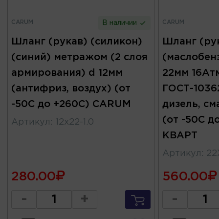
CARUM
CARUM
В наличии
Шланг (рукав) (силикон)
Шланг (ру
(синий) метражом (2 слоя
(маслобен
армирования) d 12мм
22мм 16Ат
(антифриз, воздух) (от
ГОСТ-10362
-50С до +260С) CARUM
дизель, см
(от -50С 
Артикул
:
12x22-1.0
КВАРТ
Артикул
:
22
280.00
560.00
-
+
-