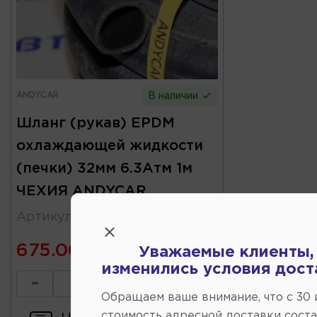
ANDYCAR
В наличии
Шланг (рукав) EPDM
охлаждающей жидкости
(печки) 32мм 6.3Атм 1м
ЧЕХИЯ ANDYCAR
Артикул
:
H52
675.00
Уважаемые клиенты,
изменились условия дост
-
+
Обращаем ваше внимание, что c 30
стоимость адресной доставки сост