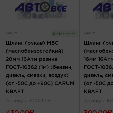
CARUM
CARUM
В наличии
Шланг (рукав) МБС
Шланг (ру
(маслобензостойкий)
(маслобен
20мм 16Атм резина
16мм 16Ат
ГОСТ-10362 (1м) (бензин,
ГОСТ-10362
дизель, смазки, воздух)
дизель, см
(от -50С до +90С) CARUM
(от -50С 
КВАРТ
КВАРТ
Артикул
:
20X29-1,6
Артикул
:
16
430.00
300.00