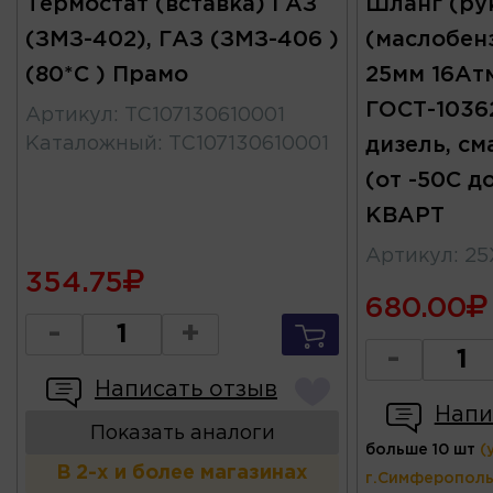
Термостат (вставка) ГАЗ
Шланг (ру
(ЗМЗ-402), ГАЗ (ЗМЗ-406 )
(маслобен
(80*С ) Прамо
25мм 16Ат
ГОСТ-10362
Артикул
:
TC107130610001
Каталожный
:
TC107130610001
дизель, см
(от -50С 
КВАРТ
Артикул
:
25
354.75
680.00
-
+
-
Написать отзыв
Напи
Показать аналоги
больше 10 шт
(
В 2-х и более магазинах
г.Симферополь