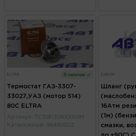
ELTRA
CARUM
В наличии
Термостат ГАЗ-3307-
Шланг (ру
33027,УАЗ (мотор 514)
(маслобен
80С ELTRA
16Атм рез
(1м) (бензи
Артикул
:
ТС108130610001М
Каталожный
:
96460002
смазки, во
до +90С) 