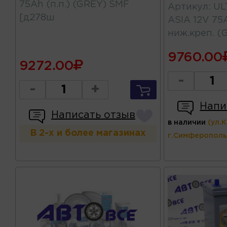
75Ah (п.п.) (GREY) SMF
Артикул
:
UL
[д278ш
ASIA 12V 75A
ниж.креп. (
9760.00
9272.00
-
-
+
Напи
Написать отзыв
в наличии
(ул.
В 2-х и более магазинах
г.Симферополь