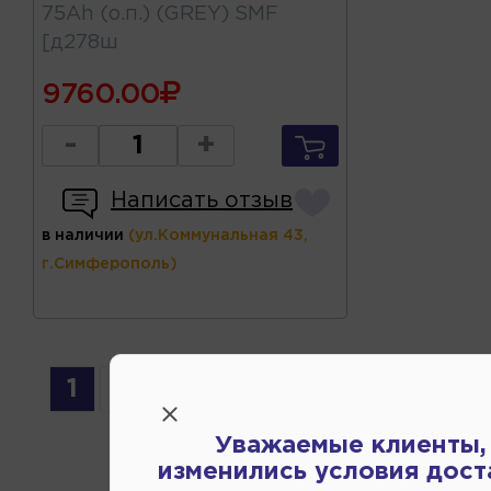
75Ah (о.п.) (GREY) SMF
[д278ш
9760.00
-
+
Написать отзыв
в наличии
(ул.Коммунальная 43,
г.Симферополь)
1
2
3
4
Уважаемые клиенты,
изменились условия дост