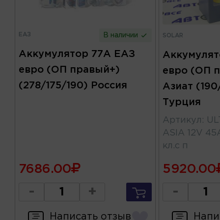
ЕАЗ
В наличии
SOLAR
Аккумулятор 77А ЕАЗ
Аккумулят
евро (ОП правый+)
евро (ОП 
(278/175/190) Россия
Азиат (190
Турция
Артикул
:
UL
ASIA 12V 45A
кл.с п
7686.00
5920.00
-
+
-
Написать отзыв
Напи