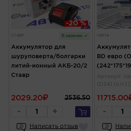
-20 %
СТАВР
VARTA
В наличии
Аккумулятор для
Аккумулят
шуруповерта/болгарки
BD евро (
литий-ионный АКБ-20/2
(242*175*1
Ставр
Артикул
:
Va
(D24) (о.п.)
2029.20
11715.00
2536.50
-
+
-
Написать отзыв
Напи