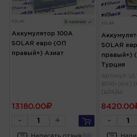
SOLAR
В наличии
SOLAR
Аккумулятор 100А
Аккумулят
SOLAR евро (ОП
SOLAR евр
правый+) Азиат
правый+) (
Турция
Артикул
:
UL
60Ah (о.п.)
[д242ш
13180.00
8420.00
-
+
-
Написать отзыв
Напи