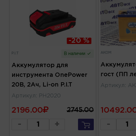
-20 %
AKOM
P.I.T
В наличии
Аккумуля
Аккумулятор для
гост (ПП л
инструмента OnePower
20В, 2Ач, Li-on P.I.T
Артикул
:
АК
Артикул
:
PH2020
2196.00
10492.0
2745.00
-
+
-