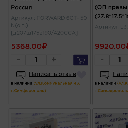
(ОП правы
Россия
(27.8*17.5*
Артикул
:
FORWARD 6СТ- 50
N(о.п.)
Артикул
:
L3
[д207ш175в190/420CCA]
5368.00
9920.00
-
+
-
Написать отзыв
Напи
в наличии
(ул.Коммунальная 43,
в наличии
(ул.
г.Симферополь)
г.Симферополь