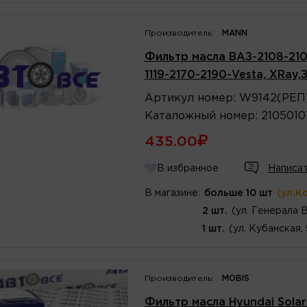
Производитель:
MANN
Фильтр масла ВАЗ-2108-2109-2
1119-2170-2190-Vesta, XRay
Артикул
номер
:
W9142(РЕП
Каталожный
номер
:
2105010
435.00
В избранное
Написат
В магазине:
больше 10 шт
(ул.К
2 шт.
(ул. Генерала 
1 шт.
(ул. Кубанская,
Производитель:
MOBIS
Фильтр масла Hyundai Solar