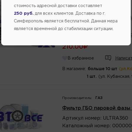
стоимость адресной доставки составляет
Производитель:
BRAVE
250 руб.
для всех клиентов. Доставка по г.
Фильтр масла Aveo,Lanos,Ne
Симферополь является бесплатной. Данная мера
Артикул
номер
:
BRF22
является временной до стабилизации ситуации.
Каталожный
номер
:
968797
210.00
В избранное
Написат
В магазине:
больше 10 шт
(ул.К
1 шт.
(ул. Кубанская,
Производитель:
ГАЗ
Фильтр ГБО паровой фазы U
Артикул
номер
:
ULTRA360
Каталожный
номер
:
000000