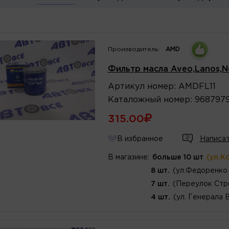
Производитель:
AMD
Фильтр масла Aveo,Lanos,Ne
Артикул
номер
:
AMDFL11
Каталожный
номер
:
968797
315.00
В избранное
Написат
В магазине:
больше 10 шт
(ул.К
8 шт.
(ул.Федоренко 
7 шт.
(Переулок Стр
4 шт.
(ул. Генерала 