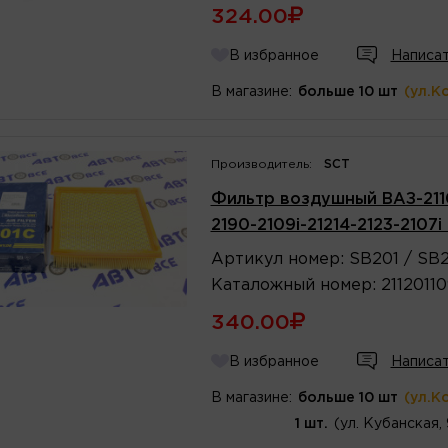
324.00
В избранное
Написат
В магазине:
больше 10 шт
(ул.К
Производитель:
SCT
Фильтр воздушный ВАЗ-2110-21
2190-2109i-21214-2123-210
Артикул
номер
:
SB201 / SB
Каталожный
номер
:
2112011
340.00
В избранное
Написат
В магазине:
больше 10 шт
(ул.К
1 шт.
(ул. Кубанская,