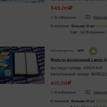
345.00
В избранное
Написат
В магазине:
больше 10 шт
(ул.К
1 шт.
(ул.Федоренко 
Производитель:
AMD
Фильтр воздушный Lanos,S
Артикул
номер
:
AMDFA41
Каталожный
номер
:
9618222
415.00
В избранное
Написат
В магазине:
больше 10 шт
(ул.К