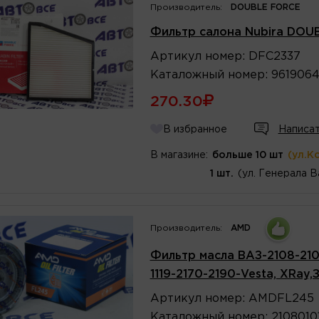
Производитель:
DOUBLE FORCE
Фильтр салона Nubirа DOU
Артикул
номер
:
DFC2337
Каталожный
номер
:
961906
270.30
В избранное
Написат
В магазине:
больше 10 шт
(ул.К
1 шт.
(ул. Генерала В
Производитель:
AMD
Фильтр масла ВАЗ-2108-2109-2
1119-2170-2190-Vesta, XRay,
Артикул
номер
:
AMDFL245
Каталожный
номер
:
2108010