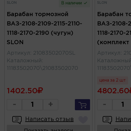
SLON
SLON
В наличии
Барабан тормозной
Барабан т
ВАЗ-2108-2109-2115-2110-
ВАЗ-2108-2
1118-2170-2190 (чугун)
1118-2170-2
SLON
(комплект
Артикул
:
21083502070SL
Артикул
:
21
Каталожный
:
Каталожны
11183502070\21083502070
1118350207
цена за 2 шт
1402.50
4802.60
-
+
-
Написать отзыв
Напи
Показать аналоги
Показ