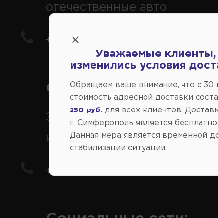
отечественные авто
+7(978) 206-206-5
Уважаемые клиенты,
изменились условия дост
Обращаем ваше внимание, что c 30
Справочный центр:
стоимость адресной доставки сост
для всех клиентов. Доставк
250 руб.
Заказ шин, дисков, запчасте
г. Симферополь является бесплатно
Данная мера является временной д
иномарки
стабилизации ситуации.
+7(978) 206-206-8