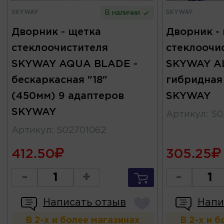
SKYWAY
SKYWAY
В наличии
Дворник - щетка
Дворник -
стеклоочистителя
стеклоочи
SKYWAY AQUA BLADE -
SKYWAY A
бескаркасная "18"
гибридная
(450мм) 9 адаптеров
SKYWAY
SKYWAY
Артикул
:
S0
Артикул
:
S02701062
412.50
305.25
-
+
-
Написать отзыв
Напи
В 2-х и более магазинах
В 2-х и 