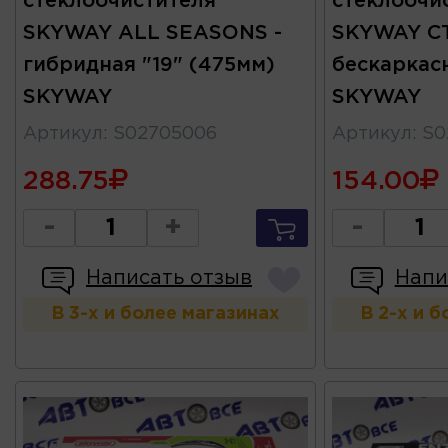
стеклоочистителя
стеклоочи
SKYWAY ALL SEASONS -
SKYWAY С
гибридная "19" (475мм)
бескаркасн
SKYWAY
SKYWAY
Артикул
:
S02705006
Артикул
:
S0
288.75
154.00
-
+
-
Написать отзыв
Напи
В 3-х и более магазинах
В 2-х и 