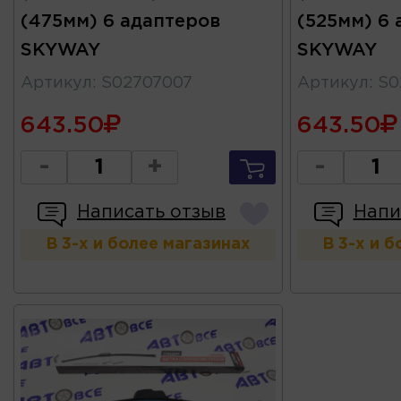
(475мм) 6 адаптеров
(525мм) 6 
SKYWAY
SKYWAY
Артикул
:
S02707007
Артикул
:
S0
643.50
643.50
-
+
-
Написать отзыв
Напи
В 3-х и более магазинах
В 3-х и 