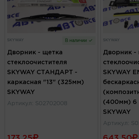
SKYWAY
SKYWAY
В наличии
Дворник - щетка
Дворник -
стеклоочистителя
стеклоочи
SKYWAY СТАНДАРТ -
SKYWAY EN
каркасная "13" (325мм)
бескаркас
SKYWAY
(композитн
(400мм) 6
Артикул
:
S02702008
SKYWAY
Артикул
:
S0
173.25
643.50