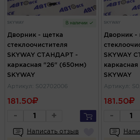
SKYWAY
SKYWAY
В наличии
Дворник - щетка
Дворник -
стеклоочистителя
стеклоочи
SKYWAY СТАНДАРТ -
SKYWAY С
каркасная "26" (650мм)
каркасная
SKYWAY
SKYWAY
Артикул
:
S02702006
Артикул
:
S0
181.50
181.50
-
+
-
Написать отзыв
Напи