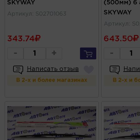
SKYWAY
(500мм) 6
SKYWAY
Артикул
:
S02701063
Артикул
:
S0
343.74
643.50
-
+
-
Написать отзыв
Напи
В 2-х и более магазинах
В 2-х и 