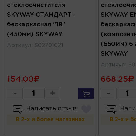
стеклоочистителя
стеклоочи
SKYWAY СТАНДАРТ -
SKYWAY EN
бескаркасная "18"
бескаркас
(450мм) SKYWAY
(композитн
(650мм) 6
Артикул
:
S02701021
SKYWAY
Артикул
:
S0
154.00
668.25
-
+
-
Написать отзыв
Напи
В 2-х и более магазинах
В 2-х и 