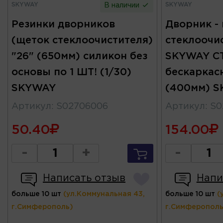
SKYWAY
SKYWAY
В наличии
Резинки дворников
Дворник -
(щеток стеклоочистителя)
стеклоочи
"26" (650мм) силикон без
SKYWAY С
основы по 1 ШТ! (1/30)
бескаркасн
SKYWAY
(400мм) 
Артикул
:
S02706006
Артикул
:
S0
50.40
154.00
-
+
-
Написать отзыв
Напи
больше 10 шт
(ул.Коммунальная 43,
больше 10 шт
(
г.Симферополь)
г.Симферополь