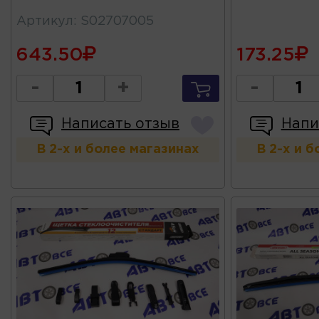
Артикул
:
S02707005
643.50
173.25
-
+
-
Написать отзыв
Напи
В 2-х и более магазинах
В 2-х и 