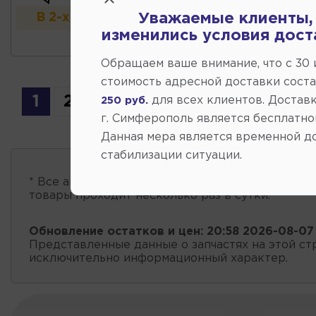
В 2-х и более магазинах
Уважаемые клиенты,
изменились условия дост
Обращаем ваше внимание, что c 30
стоимость адресной доставки сост
1
2
3
для всех клиентов. Доставк
250 руб.
г. Симферополь является бесплатно
Данная мера является временной д
стабилизации ситуации.
* Все автозапчасти
есть в наличии
, обновление 
товары проходит несколько раз в сутки.
Обновление остатков и цен:
20:58 2026-08-07
Представленные данные о запчастях на этой ст
исключительно информационный характер.