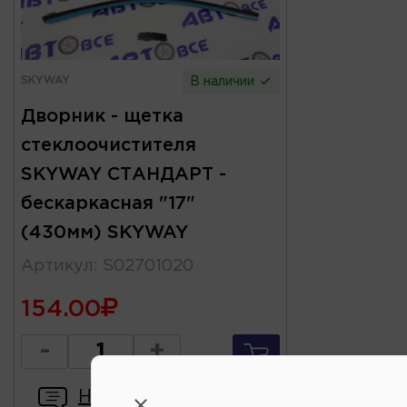
SKYWAY
В наличии
Дворник - щетка
стеклоочистителя
SKYWAY СТАНДАРТ -
бескаркасная "17"
(430мм) SKYWAY
Артикул
:
S02701020
154.00
-
+
Написать отзыв