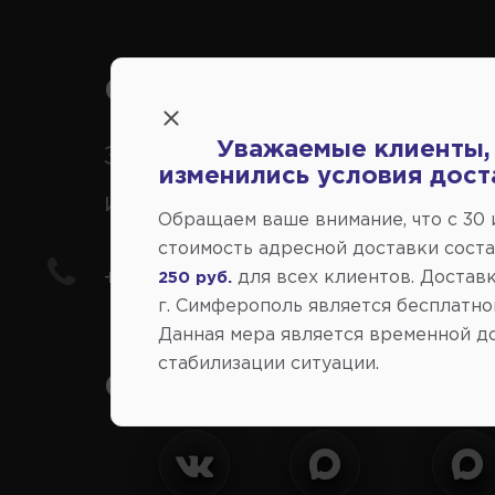
Справочный центр:
Уважаемые клиенты,
Заказ шин, дисков, запчасте
изменились условия дост
иномарки
Обращаем ваше внимание, что c 30
стоимость адресной доставки сост
+7(978) 206-206-8
для всех клиентов. Доставк
250 руб.
г. Симферополь является бесплатно
Данная мера является временной д
стабилизации ситуации.
Социальные сети: