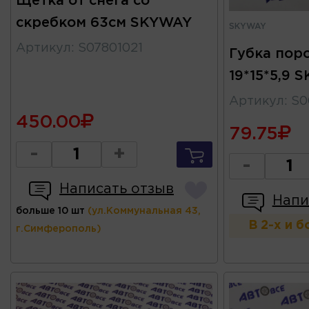
Щетка от снега со
скребком 63см SKYWAY
SKYWAY
Артикул
:
S07801021
Губка пор
19*15*5,9 
Артикул
:
S0
450.00
79.75
-
+
-
Написать отзыв
Напи
больше 10 шт
(ул.Коммунальная 43,
В 2-х и 
г.Симферополь)