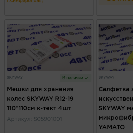
г.Симферополь)
SKYWAY
SKYWAY
В наличии
Мешки для хранения
Салфетка 
колес SKYWAY R12-19
искусстве
110*110см к-тект 4шт
SKYWAY ма
микрофибр
Артикул
:
S05901001
YAMATO