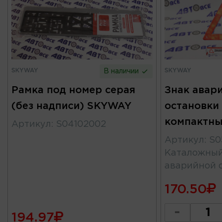
SKYWAY
SKYWAY
В наличии
Рамка под номер серая
Знак авар
(без надписи) SKYWAY
остановки
компактны
Артикул
:
S04102002
Артикул
:
S0
Каталожны
аварийной 
170.50
-
194.97