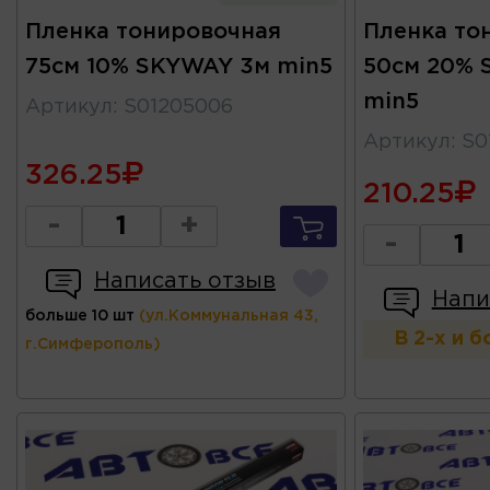
Пленка тонировочная
Пленка то
75см 10% SKYWAY 3м min5
50см 20% 
min5
Артикул
:
S01205006
Артикул
:
S0
326.25
210.25
-
+
-
Написать отзыв
Напи
больше 10 шт
(ул.Коммунальная 43,
В 2-х и 
г.Симферополь)