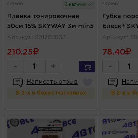
SKYWAY
SKYWAY
В наличии
Пленка тонировочная
Губка поро
50см 15% SKYWAY 3м min5
Блеск+ S
Артикул
:
S01205003
Артикул
:
S0
210.25
78.40
-
+
-
Написать отзыв
Напи
В 2-х и более магазинах
В 2-х и 