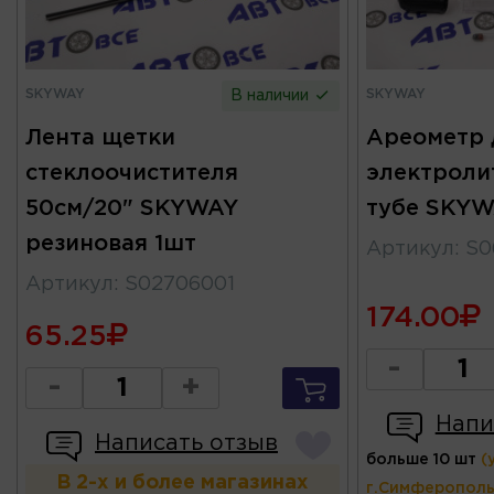
SKYWAY
SKYWAY
В наличии
Лента щетки
Ареометр 
стеклоочистителя
электролит
50см/20" SKYWAY
тубе SKY
резиновая 1шт
Артикул
:
S0
Артикул
:
S02706001
174.00
65.25
-
-
+
Напи
Написать отзыв
больше 10 шт
(
В 2-х и более магазинах
г.Симферополь