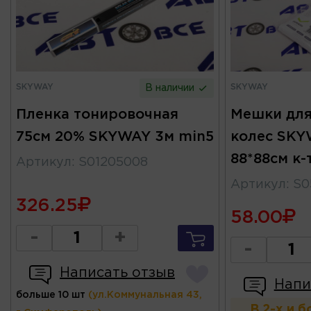
SKYWAY
SKYWAY
В наличии
Пленка тонировочная
Мешки для
75см 20% SKYWAY 3м min5
колес SKY
88*88см к-
Артикул
:
S01205008
Артикул
:
S0
326.25
58.00
-
+
-
Написать отзыв
Напи
больше 10 шт
(ул.Коммунальная 43,
В 2-х и 