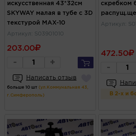
искусственная 43*32см
скребком 
SKYWAY малая в тубе c 3D
распущ.щ
текстурой MAX-10
Артикул
:
S0
Артикул
:
S03901010
203.00
472.50
-
+
-
Написать отзыв
Напи
больше 10 шт
(ул.Коммунальная 43,
В 2-х и 
г.Симферополь)