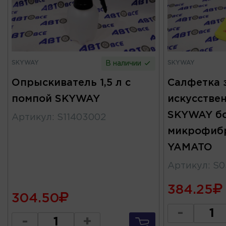
SKYWAY
SKYWAY
В наличии
Опрыскиватель 1,5 л с
Салфетка 
помпой SKYWAY
искусстве
SKYWAY бо
Артикул
:
S11403002
микрофибр
YAMATO
Артикул
:
S0
384.25
304.50
-
-
+