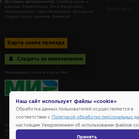
Доставка автозапчастей
, Симферополь и
районы, Севастополь, Ялта, Евпатория,
Выбор цвета
Черноморское, Саки, Белогорск, Феодосия,
Старый Крым, Армянск, Джанкой.
Карта схема проезда
Следить за изменениями
Принимаем к оплате карты Мир.
Наш сайт использует файлы «cookie»
Обработка данных пользователей осуществляется в
Copyright @2014-
соответствии с
Политикой обработки персональных д
Обращаем внимание, указание ТОВАРНЫХ ЗНАКОВ (наименований 
настоящим Уведомлением об использовании файлов coo
автомобиля, то есть на потребительские свойства товара. Данна
его производителе, не нарушает права правообладателей указан
Принять