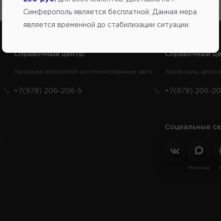
Симферополь является бесплатной. Данная мера
является временной до стабилизации ситуации.
Справочный центр:
Справочный це
Продажа запчастей на отечественные авто
Заказ шин, диско
+7(978) 206-206-5
+7(978) 206-20
Социальные се
и
Розница