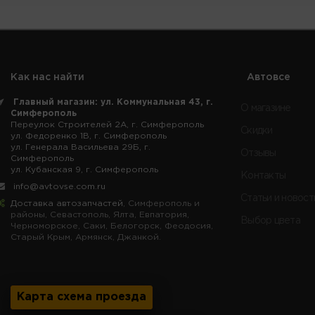
Как нас найти
Автовсе
Главный магазин: ул. Коммунальная 43, г.
О магазине
Симферополь
Переулок Строителей 2А, г. Симферополь
Скидки
ул. Федоренко 1В, г. Симферополь
ул. Генерала Васильева 29Б, г.
Отзывы
Симферополь
ул. Кубанская 9, г. Симферополь
Контакты
info@avtovse.com.ru
Статьи и новост
Доставка автозапчастей
, Симферополь и
районы, Севастополь, Ялта, Евпатория,
Выбор цвета
Черноморское, Саки, Белогорск, Феодосия,
Старый Крым, Армянск, Джанкой.
Карта схема проезда