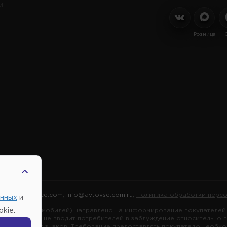
и
Розница
2026 |
Автовсе.com
,
info@avtovse.com.ru
,
Политика обработки персо
анных
и
марок автомобилей) направлено на информирование покупателей о
kie.
я информация не вводит потребителей в заблуждение относительно 
ных товарных знаков. Требование предоставлять покупателю необх