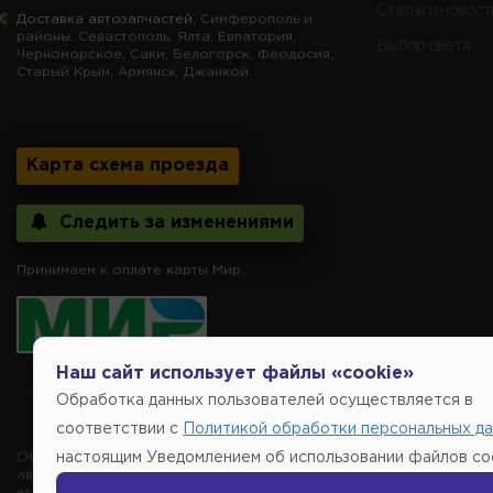
Статьи и новост
Доставка автозапчастей
, Симферополь и
районы, Севастополь, Ялта, Евпатория,
Выбор цвета
Черноморское, Саки, Белогорск, Феодосия,
Старый Крым, Армянск, Джанкой.
Карта схема проезда
Следить за изменениями
Принимаем к оплате карты Мир.
Наш сайт использует файлы «cookie»
Обработка данных пользователей осуществляется в
Copyright @2014-
соответствии с
Политикой обработки персональных д
Обращаем внимание, указание ТОВАРНЫХ ЗНАКОВ (наименований 
настоящим Уведомлением об использовании файлов coo
автомобиля, то есть на потребительские свойства товара. Данна
его производителе, не нарушает права правообладателей указан