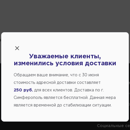
ное
Уважаемые клиенты,
изменились условия доставки
Обращаем ваше внимание, что c 30 июня
стоимость адресной доставки составляет
Справочный центр:
Справочный це
250 руб.
для всех клиентов. Доставка по г.
Продажа запчастей на отечественные авто
Заказ шин, диско
Симферополь является бесплатной. Данная мера
+7(978) 206-206-5
+7(978) 206-20
является временной до стабилизации ситуации.
Социальные се