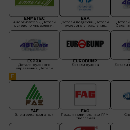
EMMETEC
ERA
Амортизаторы, Детали
Детали подвески, Детали
Детали
рулевого управления
рулевого управления,
Сальник
Детали тормозной
системы, Свечи зажигания,
Электрика двигателя
ESPRA
EUROBUMP
E
Детали рулевого
Детали кузова
Детали 
управления, Детали
трансмиссии, Подшипники,
ролики ГРМ
F
FAE
FAG
Электрика двигателя
Подшипники, ролики ГРМ,
Сп
Сцепления