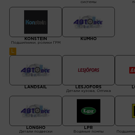
системы
п
KONSTEIN
KUMHO
Подшипники, ролики ГРМ
L
LANDSAIL
LESJOFORS
L
Детали кузова, Оптика
LONGHO
LPR
Детали подвески
Водяные помпы
Подшипни