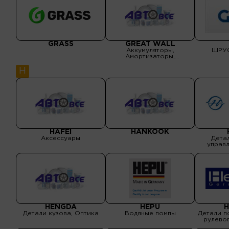
GRASS
GREAT WALL
Аккумуляторы,
ШРУС
Амортизаторы,
Бензонасосы, Водяные
помпы, Выхлопные
H
системы, Детали кузова,
Детали рулевого
управления, Детали
тормозной системы, Масла
и спецжидкости,
Подшипники, ролики ГРМ,
Прокладки двигателя,
Сальники, уплотнения
HAFEI
HANKOOK
Аксессуары
Дета
управл
тормо
HENGDA
HEPU
H
Детали кузова, Оптика
Водяные помпы
Детали п
рулевог
Детал