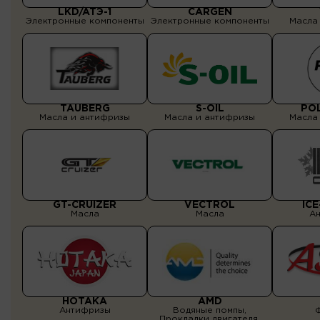
LKD/ATЭ-1
CARGEN
Электронные компоненты
Электронные компоненты
Масла
TAUBERG
S-OIL
PO
Масла и антифризы
Масла и антифризы
Масла
GT-CRUIZER
VECTROL
ICE
Масла
Масла
А
HOTAKA
AMD
Антифризы
Водяные помпы,
Прокладки двигателя,