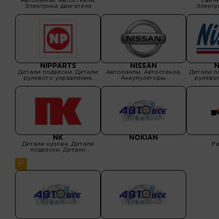
Автолампы, Автостекла,
Свечи
Электрика двигателя
Электр
NIPPARTS
NISSAN
N
Детали подвески, Детали
Автолампы, Автостекла,
Детали п
рулевого управления,
Аккумуляторы,
рулевог
Детали тормозной
Аксессуары,
Детал
системы, Детали
Амортизаторы,
сист
трансмиссии, Электрика
Бензонасосы, Водяные
трансм
двигателя
помпы, Выхлопные
приводн
системы, Детали кузова,
Детали подвески, Детали
рулевого управления,
Детали тормозной
системы, Детали
трансмиссии, Масла и
NK
NOKIAN
спецжидкости, Оптика,
Детали кузова, Детали
Р
Подшипник
подвески, Детали
рулевого управления,
Детали тормозной
P
системы, Ремни
приводные, ремни ГРМ