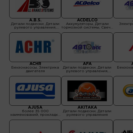
A.B.S.
ACDELCO
Детали подвески, Детали
Аккумуляторы, Детали
Электр
рулевого управления,
тормозной системы, Свечи
Детали тормозной
зажигания, Фильтры
системы, Подшипники,
ролики ГРМ, Сцепления,
Электрика двигателя
ACHR
AFA
Бензонасосы, Электрика
Детали подвески, Детали
Бензона
двигателя
рулевого управления,
Детали тормозной
системы, Прокладки
двигателя, Ремни
приводные, ремни ГРМ,
Электрика двигателя
AJUSA
AKITAKA
более 35 000
Детали подвески, Детали
наименований, прокладки
рулевого управления
двигателя,
гидрокомпенсаторы,
сальники клапанов, болты
головки блока цилиндров