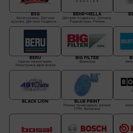
BSG
BEHR+HELLA
B
Аксессуары, Детали
Детали подвески, Оптика,
кузова, Детали подвески,
Радиаторы, Ремни
Детали рулевого
приводные, ремни ГРМ,
управления, Детали
Свечи зажигания,
тормозной системы,
Электрика двигателя
Подшипники, ролики ГРМ,
Поршневая группа,
Прокладки двигателя,
Ремни приводные, ремни
ГРМ, Свечи зажигания,
Сцепления, Фильтры,
ШРУСы, привода
BERU
BIG FILTER
B
Свечи зажигания,
Фильтры
Амо
Электрика двигателя
BLACK LION
BLUE PRINT
Ремни приводные, ремни
Амо
ГРМ, Фильтры