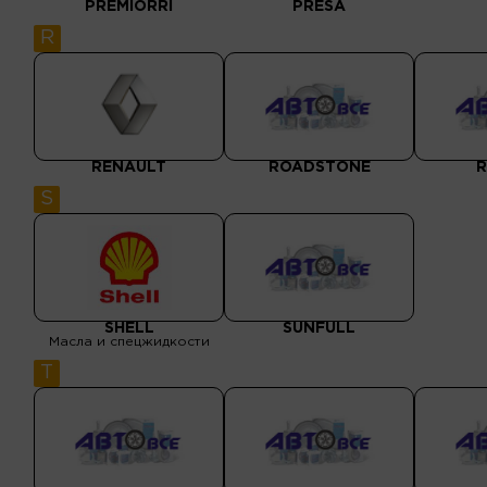
PREMIORRI
PRESA
R
RENAULT
ROADSTONE
R
S
SHELL
SUNFULL
Масла и спецжидкости
T