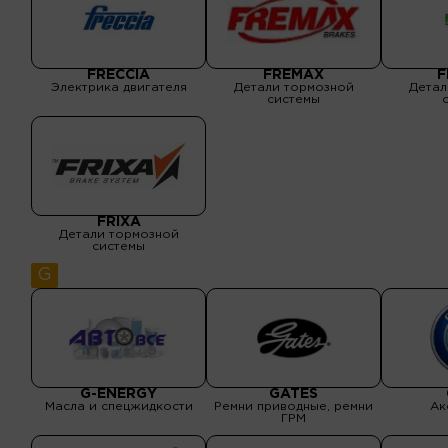
помпы, Выхлопные
системы, Детали кузова,
Детали подвески, Детали
рулевого управления,
Детали тормозной
системы, Детали
трансмиссии, Масла и
FRECCIA
FREMAX
F
спецжидкости, Оптика,
Электрика двигателя
Детали тормозной
Детал
Подшипник
системы
FRIXA
Детали тормозной
системы
G
G-ENERGY
GATES
Масла и спецжидкости
Ремни приводные, ремни
Ак
ГРМ