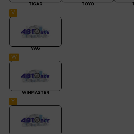
TIGAR
TOYO
V
VAG
W
WINMASTER
Y