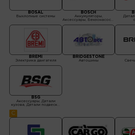
BOSAL
BOSCH
B
Выхлопные системы
Аккумуляторы,
Детал
Аксессуары, Бензонасосы,
Водяные помпы, Детали
подвески, Детали
тормозной системы, Масла
и спецжидкости, Оптика,
Подшипники, ролики ГРМ,
Прокладки двигателя,
Радиаторы, Ремни
приводные, ремни ГРМ,
Сальники, уплотнения,
Свечи зажигания, Сцепл
BREMI
BRIDGESTONE
Электрика двигателя
Автошины
Свеч
BSG
Аксессуары, Детали
кузова, Детали подвески,
Детали рулевого
управления, Детали
C
тормозной системы,
Подшипники, ролики ГРМ,
Поршневая группа,
Прокладки двигателя,
Ремни приводные, ремни
ГРМ, Свечи зажигания,