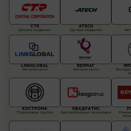
CTR
ATECH
Детали подвески
Детали подвески
Авт
LINKGLOBAL
БЕЛМАГ
ЗМ
Автозапчасти
Автозапчасти
Вклады
ш
КОСТРОМА
КВАДРАТИС
Р
Поршневые группы
Автомобильные прокладки
Ремен
мех