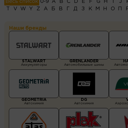
Весь список
0-9
A
B
C
D
E
F
G
H
I
J
T
V
W
Y
Z
А
Б
В
Г
Д
З
К
М
Н
О
П
Наши бренды
STALWART
GRENLANDER
H
Аккумуляторы
Автомобильные шины
Автомо
GEOMETRIA
DG
Автохимия
Автохимия
Аэрозо