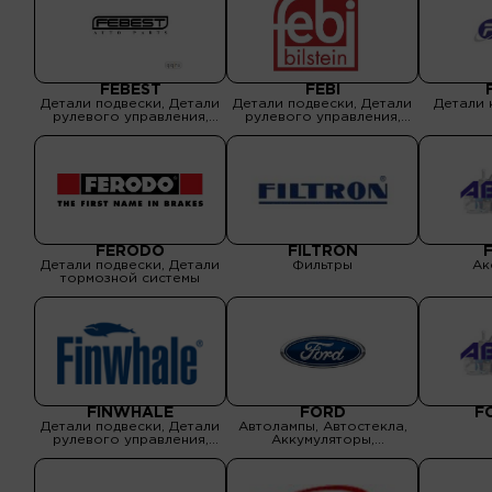
FEBEST
FEBI
Детали подвески, Детали
Детали подвески, Детали
Детали 
рулевого управления,
рулевого управления,
Детали тормозной
Детали тормозной
системы, Сальники,
системы, Сальники,
уплотнения
уплотнения
FERODO
FILTRON
Детали подвески, Детали
Фильтры
Ак
тормозной системы
FINWHALE
FORD
F
Детали подвески, Детали
Автолампы, Автостекла,
рулевого управления,
Аккумуляторы,
Детали тормозной
Аксессуары,
системы
Амортизаторы,
Бензонасосы, Водяные