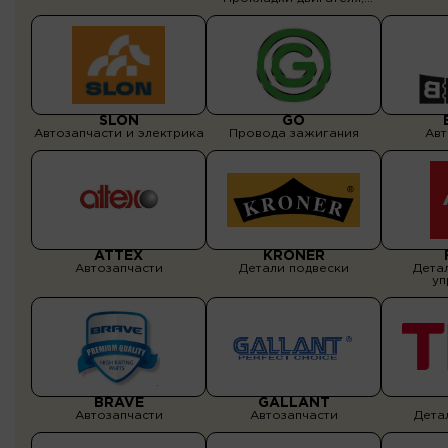
Сальники, уплотнения,
Фильтры
SLON
GO
Автозапчасти и электрика
Провода зажигания
Авт
ATTEX
KRONER
Автозапчасти
Детали подвески
Дета
уп
BRAVE
GALLANT
Автозапчасти
Автозапчасти
Дета