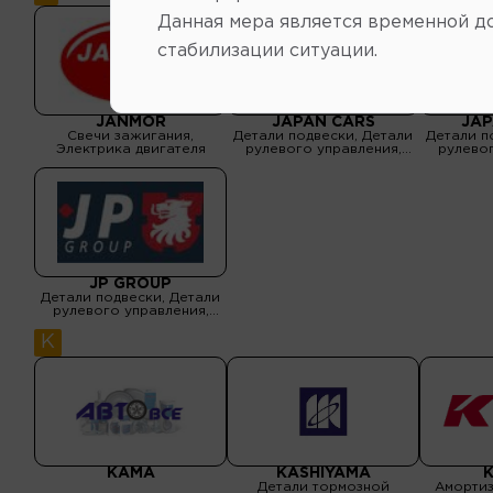
Данная мера является временной д
стабилизации ситуации.
JANMOR
JAPAN CARS
JA
Свечи зажигания,
Детали подвески, Детали
Детали п
Электрика двигателя
рулевого управления,
рулевог
Детали тормозной
Детал
системы
сист
трансмисс
ролики 
группа, Р
ремни Г
уплотне
Электр
JP GROUP
Детали подвески, Детали
рулевого управления,
Детали тормозной
системы, Детали
K
трансмиссии, Подшипники,
ролики ГРМ, Ремни
приводные, ремни ГРМ,
Сцепления, Фильтры,
Электрика двигателя
KAMA
KASHIYAMA
Детали тормозной
Амортиз