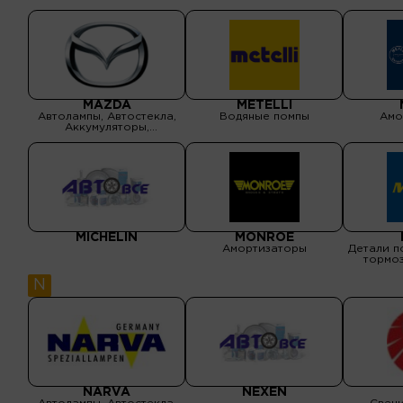
MAZDA
METELLI
Автолампы, Автостекла,
Водяные помпы
Амо
Аккумуляторы,
Аксессуары,
Амортизаторы,
Бензонасосы, Водяные
помпы, Выхлопные
системы, Детали кузова,
Детали подвески, Детали
рулевого управления,
Детали тормозной
системы, Детали
трансмиссии, Масла и
MICHELIN
MONROE
спецжидкости, Оптика,
Амортизаторы
Детали п
Подшипник
тормоз
Подшипни
N
NARVA
NEXEN