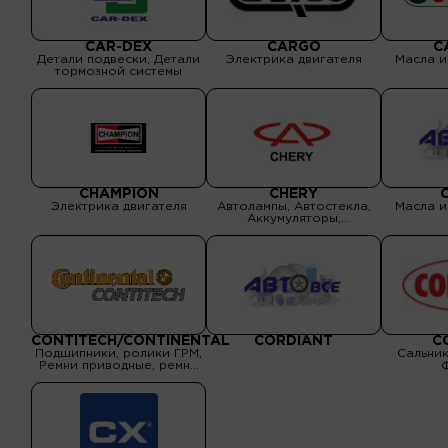
Сцепления, Фильтры,
ШРУСы, привода
CAR-DEX
CARGO
C
Детали подвески, Детали
Электрика двигателя
Масла и
тормозной системы
CHAMPION
CHERY
Электрика двигателя
Автолампы, Автостекла,
Масла и
Аккумуляторы,
Аксессуары,
Амортизаторы,
Бензонасосы, Водяные
помпы, Выхлопные
системы, Детали кузова,
Детали подвески, Детали
рулевого управления,
Детали тормозной
системы, Детали
трансмиссии, Масла и
CONTITECH/CONTINENTAL
CORDIANT
C
спецжидкости, Оптика,
Подшипники, ролики ГРМ,
Сальник
Подшипник
Ремни приводные, ремни
ГРМ