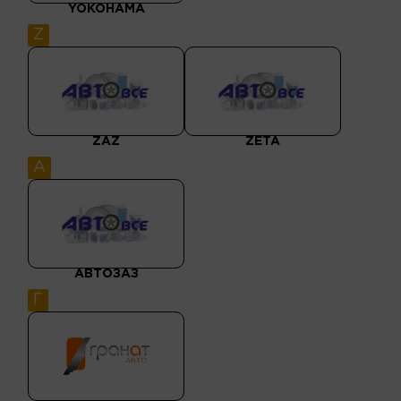
YOKOHAMA
Z
ZAZ
ZETA
А
АВТОЗАЗ
Г