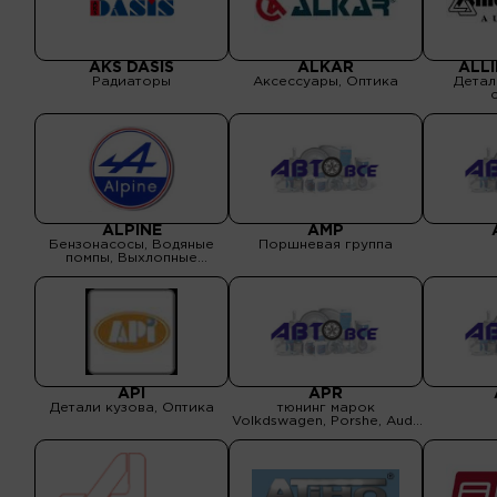
AKS DASIS
ALKAR
ALLI
Радиаторы
Аксессуары, Оптика
Детал
ALPINE
AMP
Бензонасосы, Водяные
Поршневая группа
помпы, Выхлопные
системы, Детали кузова,
Детали подвески, Оптика,
Подшипники, ролики ГРМ,
Поршневая группа,
Радиаторы, Ремни
приводные, ремни ГРМ,
Сальники, уплотнения,
Сцепления, ШРУСы,
привода
API
APR
Детали кузова, Оптика
тюнинг марок
Volkdswagen, Porshe, Audi,
Skoda и Seat