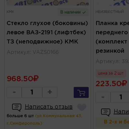
КМК
НЕИЗВЕСТНЫЙ
В наличии
Стекло глухое (боковины)
Планка кр
левое ВАЗ-2191 (лифтбек)
переднего
ТЗ (неподвижное) КМК
(комплект 
резинкой
Артикул
:
VAZS0166
Артикул
:
39
цена за 2 шт
968.50
223.50
-
+
-
Написать отзыв
Напи
больше 6 шт
(ул.Коммунальная 43,
В 2-х и 
г.Симферополь)