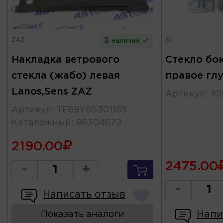
ZAZ
SL
В наличии
Накладка ветрового
Стекло бо
стекла (жабо) левая
правое глу
Lanos,Sens ZAZ
Артикул
:
45
Артикул
:
TF69Y05301165
Каталожный
:
96304672
2190.00
2475.00
-
+
-
Написать отзыв
Напи
Показать аналоги