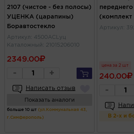
2107 (чистое - без полосы)
переднего
УЦЕНКА (царапины)
(комплект
Боравтостекло
Артикул
:
39
Артикул
:
4500ACLуц
Каталожный
:
21015206010
2349.00
цена за 2 шт
-
+
240.00
Написать отзыв
-
Показать аналоги
Напи
больше 10 шт
(ул.Коммунальная 43,
В 2-х и 
г.Симферополь)