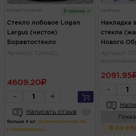
БОРАВТОСТЕКЛО
СЫЗРАНЬ
В наличии
Стекло лобовое Logan
Накладка 
Largus (чистое)
стекла (ж
Боравтостекло
Нового Об
Артикул
:
7264ACL
Артикул
:
21
Каталожны
2091.95
4609.20
-
-
+
Напи
Написать отзыв
Показ
больше 4 шт
(ул.Коммунальная 43,
В 2-х и 
г.Симферополь)