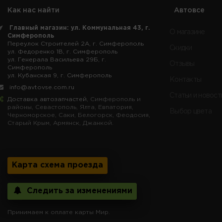
Как нас найти
Автовсе
Главный магазин: ул. Коммунальная 43, г.
О магазине
Симферополь
Переулок Строителей 2А, г. Симферополь
Скидки
ул. Федоренко 1В, г. Симферополь
ул. Генерала Васильева 29Б, г.
Отзывы
Симферополь
ул. Кубанская 9, г. Симферополь
Контакты
info@avtovse.com.ru
Статьи и новост
Доставка автозапчастей
, Симферополь и
районы, Севастополь, Ялта, Евпатория,
Выбор цвета
Черноморское, Саки, Белогорск, Феодосия,
Старый Крым, Армянск, Джанкой.
Карта схема проезда
Следить за изменениями
Принимаем к оплате карты Мир.