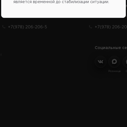
является временной до стабилизации ситуации.
Справочный центр:
Справочный це
Продажа запчастей на отечественные авто
Заказ шин, диско
+7(978) 206-206-5
+7(978) 206-20
Социальные се
и
Розница