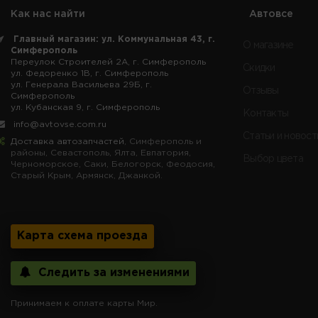
Как нас найти
Автовсе
Главный магазин: ул. Коммунальная 43, г.
О магазине
Симферополь
Переулок Строителей 2А, г. Симферополь
Скидки
ул. Федоренко 1В, г. Симферополь
ул. Генерала Васильева 29Б, г.
Отзывы
Симферополь
ул. Кубанская 9, г. Симферополь
Контакты
info@avtovse.com.ru
Статьи и новост
Доставка автозапчастей
, Симферополь и
районы, Севастополь, Ялта, Евпатория,
Выбор цвета
Черноморское, Саки, Белогорск, Феодосия,
Старый Крым, Армянск, Джанкой.
Карта схема проезда
Следить за изменениями
Принимаем к оплате карты Мир.