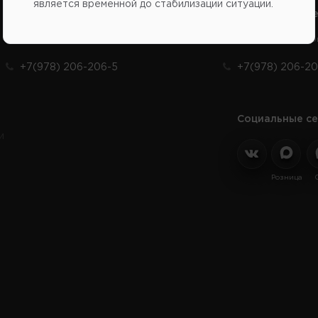
является временной до стабилизации ситуации.
Справочный центр:
Справочный це
Продажа запчастей на отечественные авто
Заказ шин, диско
+7(978) 206-206-5
+7(978) 206-20
Социальные се
и
Розница