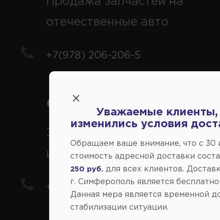
Продажа запчастей на
отечественные авто
+7(978) 206-206-5
Справочный центр:
Уважаемые клиенты,
изменились условия дост
Заказ шин, дисков, запчасте
Обращаем ваше внимание, что c 30
иномарки
стоимость адресной доставки сост
для всех клиентов. Доставк
250 руб.
г. Симферополь является бесплатно
+7(978) 206-206-8
Данная мера является временной д
стабилизации ситуации.